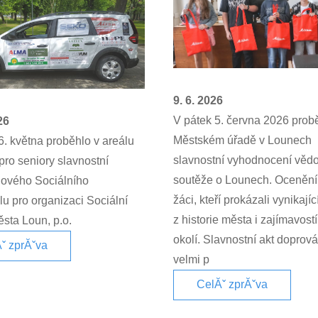
9. 6. 2026
V pátek 5. června 2026 prob
26
Městském úřadě v Lounech
6. května proběhlo v areálu
slavnostní vyhodnocení věd
ro seniory slavnostní
soutěže o Lounech. Ocenění 
nového Sociálního
žáci, kteří prokázali vynikajíc
u pro organizaci Sociální
z historie města i zajímavostí
sta Loun, p.o.
okolí. Slavnostní akt doprov
ˇ zprĂˇva
velmi p
CelĂˇ zprĂˇva