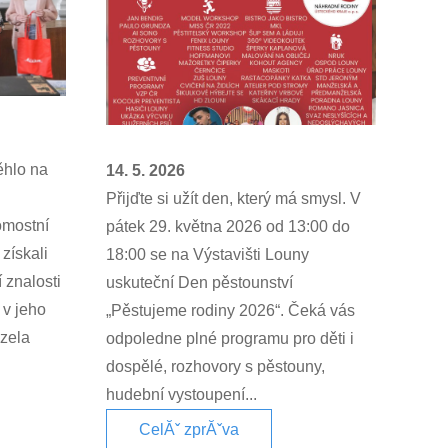
ěhlo na
14. 5. 2026
Přijďte si užít den, který má smysl. V
omostní
pátek 29. května 2026 od 13:00 do
získali
18:00 se na Výstavišti Louny
í znalosti
uskuteční Den pěstounství
 v jeho
„Pěstujeme rodiny 2026“. Čeká vás
ázela
odpoledne plné programu pro děti i
dospělé, rozhovory s pěstouny,
hudební vystoupení...
CelĂˇ zprĂˇva