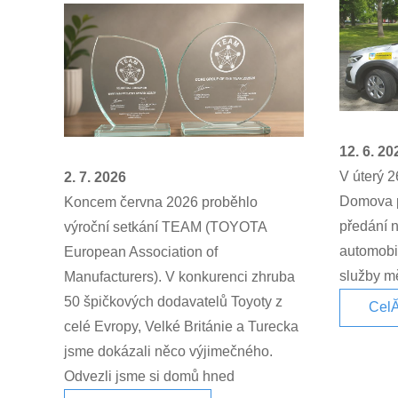
12. 6. 20
V úterý 2
2. 7. 2026
Domova p
Koncem června 2026 proběhlo
předání 
výroční setkání TEAM (TOYOTA
automobil
European Association of
služby mě
Manufacturers). V konkurenci zhruba
50 špičkových dodavatelů Toyoty z
CelĂ
celé Evropy, Velké Británie a Turecka
jsme dokázali něco výjimečného.
Odvezli jsme si domů hned