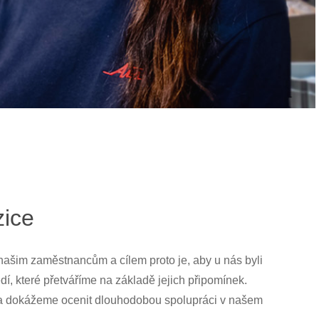
zice
ašim zaměstnancům a cílem proto je, aby u nás byli
í, které přetváříme na základě jejich připomínek.
i a dokážeme ocenit dlouhodobou spolupráci v našem