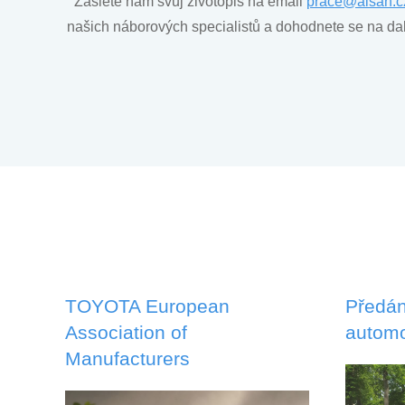
Zašlete nám svůj životopis na email
prace@aisan.c
našich náborových specialistů a dohodnete se na dal
TOYOTA European
Předán
Association of
automo
Manufacturers