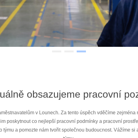
uálně obsazujeme pracovní po
aměstnavatelům v Lounech. Za tento úspěch vděčíme zejména n
m poskytnout co nejlepší pracovní podmínky a pracovní prostřed
ho týmu a pomozte nám tvořit společnou budoucnost. Vážíme s