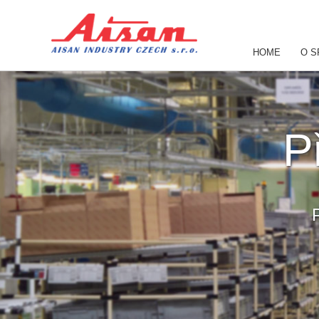
HOME
O S
P