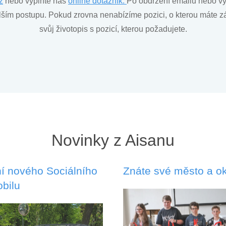
z
nebo vyplňte náš
online dotazník.
Po obdržení emailu nebo vy
ším postupu. Pokud zrovna nenabízíme pozici, o kterou máte záj
svůj životopis s pozicí, kterou požadujete.
Novinky z Aisanu
í nového Sociálního
Znáte své město a ok
bilu