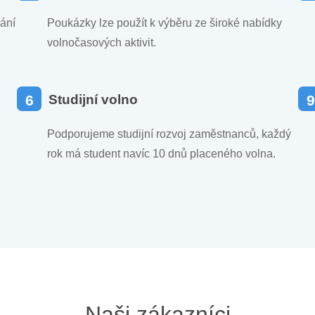
ání
Poukázky lze použít k výběru ze široké nabídky
volnočasových aktivit.
6
Studijní volno
9
Podporujeme studijní rozvoj zaměstnanců, každý
rok má student navíc 10 dnů placeného volna.
Naši zákazníci