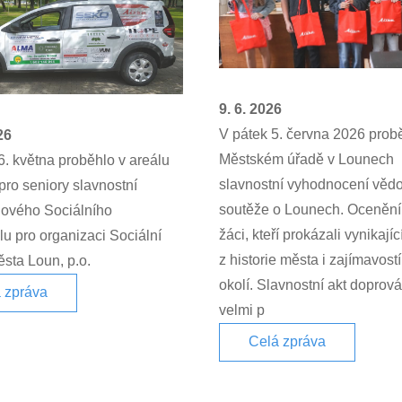
9. 6. 2026
V pátek 5. června 2026 prob
26
Městském úřadě v Lounech
6. května proběhlo v areálu
slavnostní vyhodnocení věd
ro seniory slavnostní
soutěže o Lounech. Ocenění 
nového Sociálního
žáci, kteří prokázali vynikajíc
u pro organizaci Sociální
z historie města i zajímavostí
sta Loun, p.o.
okolí. Slavnostní akt doprov
 zpráva
velmi p
Celá zpráva