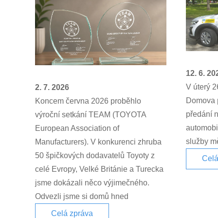
12. 6. 20
V úterý 2
2. 7. 2026
Domova p
Koncem června 2026 proběhlo
předání 
výroční setkání TEAM (TOYOTA
automobil
European Association of
služby mě
Manufacturers). V konkurenci zhruba
50 špičkových dodavatelů Toyoty z
Celá
celé Evropy, Velké Británie a Turecka
jsme dokázali něco výjimečného.
Odvezli jsme si domů hned
Celá zpráva