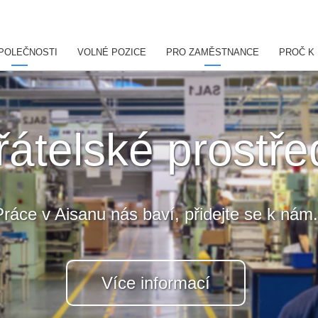
POLEČNOSTI
VOLNÉ POZICE
PRO ZAMĚSTNANCE
PROČ K
řátelské prostře
Práce v Aisanu nás baví, přidejte se k nám.
Více informací