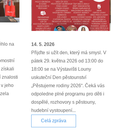
ěhlo na
14. 5. 2026
Přijďte si užít den, který má smysl. V
omostní
pátek 29. května 2026 od 13:00 do
získali
18:00 se na Výstavišti Louny
í znalosti
uskuteční Den pěstounství
 v jeho
„Pěstujeme rodiny 2026“. Čeká vás
ázela
odpoledne plné programu pro děti i
dospělé, rozhovory s pěstouny,
hudební vystoupení...
Celá zpráva