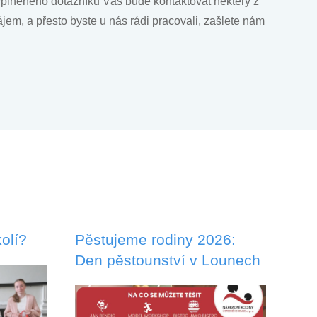
plněného dotazníku Vás bude kontaktovat některý z
em, a přesto byste u nás rádi pracovali, zašlete nám
olí?
Pěstujeme rodiny 2026:
Den pěstounství v Lounech