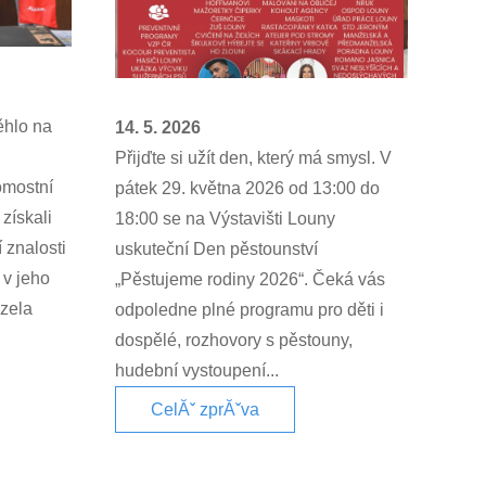
ěhlo na
14. 5. 2026
Přijďte si užít den, který má smysl. V
omostní
pátek 29. května 2026 od 13:00 do
získali
18:00 se na Výstavišti Louny
í znalosti
uskuteční Den pěstounství
 v jeho
„Pěstujeme rodiny 2026“. Čeká vás
ázela
odpoledne plné programu pro děti i
dospělé, rozhovory s pěstouny,
hudební vystoupení...
CelĂˇ zprĂˇva