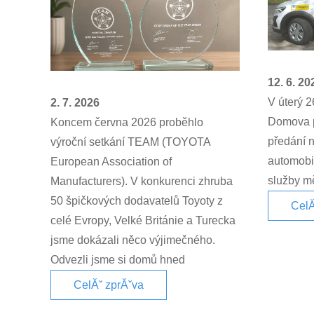
12. 6. 20
V úterý 2
2. 7. 2026
Domova p
Koncem června 2026 proběhlo
předání 
výroční setkání TEAM (TOYOTA
automobil
European Association of
služby mě
Manufacturers). V konkurenci zhruba
50 špičkových dodavatelů Toyoty z
CelĂ
celé Evropy, Velké Británie a Turecka
jsme dokázali něco výjimečného.
Odvezli jsme si domů hned
CelĂˇ zprĂˇva