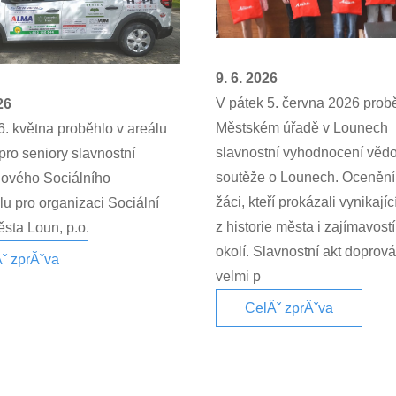
9. 6. 2026
V pátek 5. června 2026 prob
26
Městském úřadě v Lounech
6. května proběhlo v areálu
slavnostní vyhodnocení věd
ro seniory slavnostní
soutěže o Lounech. Ocenění 
nového Sociálního
žáci, kteří prokázali vynikajíc
u pro organizaci Sociální
z historie města i zajímavostí
sta Loun, p.o.
okolí. Slavnostní akt doprov
ˇ zprĂˇva
velmi p
CelĂˇ zprĂˇva