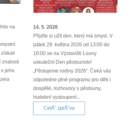
ěhlo na
14. 5. 2026
Přijďte si užít den, který má smysl. V
omostní
pátek 29. května 2026 od 13:00 do
získali
18:00 se na Výstavišti Louny
í znalosti
uskuteční Den pěstounství
 v jeho
„Pěstujeme rodiny 2026“. Čeká vás
ázela
odpoledne plné programu pro děti i
dospělé, rozhovory s pěstouny,
hudební vystoupení...
CelĂˇ zprĂˇva