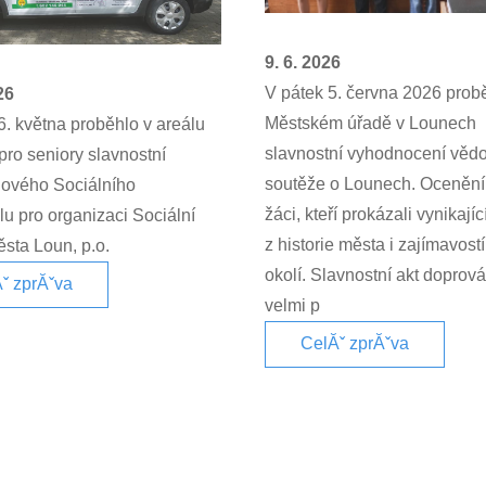
9. 6. 2026
V pátek 5. června 2026 prob
26
Městském úřadě v Lounech
6. května proběhlo v areálu
slavnostní vyhodnocení věd
ro seniory slavnostní
soutěže o Lounech. Ocenění 
nového Sociálního
žáci, kteří prokázali vynikajíc
u pro organizaci Sociální
z historie města i zajímavostí
sta Loun, p.o.
okolí. Slavnostní akt doprov
ˇ zprĂˇva
velmi p
CelĂˇ zprĂˇva