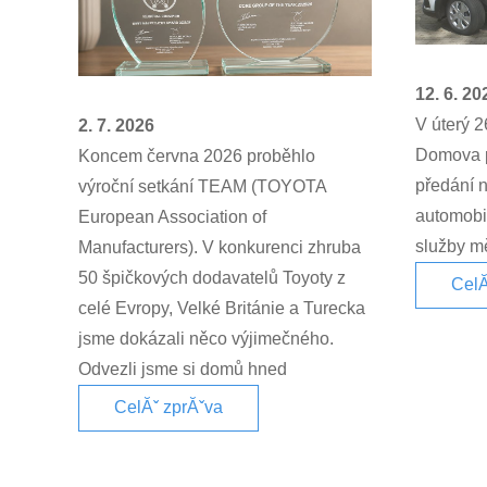
12. 6. 20
V úterý 2
2. 7. 2026
Domova p
Koncem června 2026 proběhlo
předání 
výroční setkání TEAM (TOYOTA
automobil
European Association of
služby mě
Manufacturers). V konkurenci zhruba
50 špičkových dodavatelů Toyoty z
CelĂ
celé Evropy, Velké Británie a Turecka
jsme dokázali něco výjimečného.
Odvezli jsme si domů hned
CelĂˇ zprĂˇva