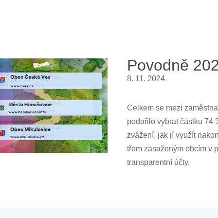
Povodně 202
8. 11. 2024
Celkem se mezi zaměstnan
podařilo vybrat částku 74 
zvážení, jak jí využít nak
třem zasaženým obcím v po
transparentní účty.